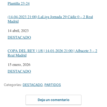
Respecto a
Plantilla 23-24
(14-04-2023 21:00) LaLiga Jornada 29 Cádiz 0 – 2 Real
Madrid
Fecha
14 abril, 2023
Respecto a
DESTACADO
COPA DEL REY | 1/8 | 14-01-2026 21:00 | Albacete 3 – 2
Real Madrid
Fecha
15 enero, 2026
Respecto a
DESTACADO
Categorías:
DESTACADO
,
PARTIDOS
Deja un comentario