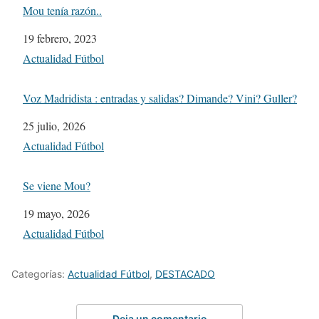
Mou tenía razón..
Fecha
19 febrero, 2023
Respecto a
Actualidad Fútbol
Voz Madridista : entradas y salidas? Dimande? Vini? Guller?
Fecha
25 julio, 2026
Respecto a
Actualidad Fútbol
Se viene Mou?
Fecha
19 mayo, 2026
Respecto a
Actualidad Fútbol
Categorías:
Actualidad Fútbol
,
DESTACADO
Deja un comentario