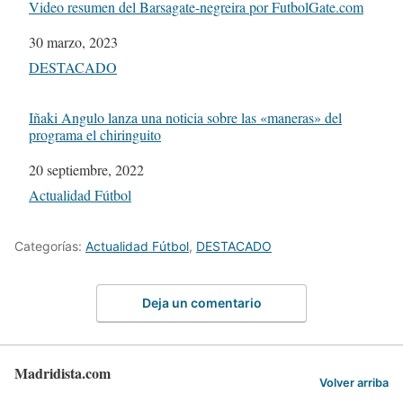
Video resumen del Barsagate-negreira por FutbolGate.com
Fecha
30 marzo, 2023
Respecto a
DESTACADO
Iñaki Angulo lanza una noticia sobre las «maneras» del
programa el chiringuito
Fecha
20 septiembre, 2022
Respecto a
Actualidad Fútbol
Categorías:
Actualidad Fútbol
,
DESTACADO
Deja un comentario
Madridista.com
Volver arriba