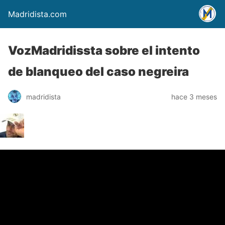
Madridista.com
VozMadridissta sobre el intento
de blanqueo del caso negreira
madridista
hace 3 meses