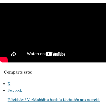
Comparte esto:
X
Facebook
Felicidades? VozMadridista borda la felicitación más merecida