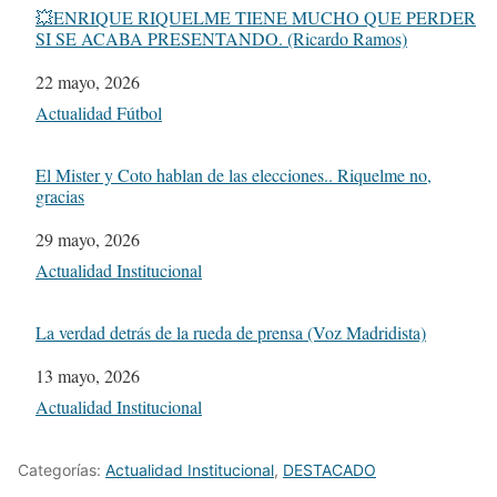
💥ENRIQUE RIQUELME TIENE MUCHO QUE PERDER
SI SE ACABA PRESENTANDO. (Ricardo Ramos)
Fecha
22 mayo, 2026
Respecto a
Actualidad Fútbol
El Mister y Coto hablan de las elecciones.. Riquelme no,
gracias
Fecha
29 mayo, 2026
Respecto a
Actualidad Institucional
La verdad detrás de la rueda de prensa (Voz Madridista)
Fecha
13 mayo, 2026
Respecto a
Actualidad Institucional
Categorías:
Actualidad Institucional
,
DESTACADO