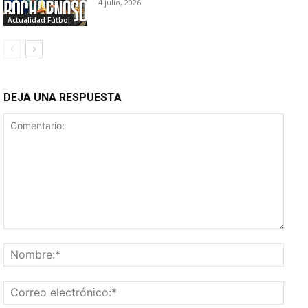
4 julio, 2026
Actualidad Fútbol
DEJA UNA RESPUESTA
Comentario:
Nomb
Corr
elect